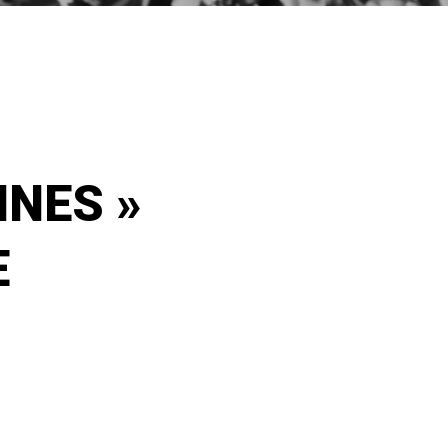
NNES »
E