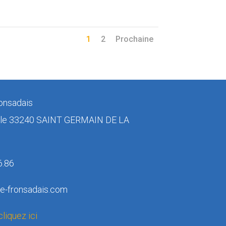
1
2
Prochaine
onsadais
ulle 33240 SAINT GERMAIN DE LA
6.86
e-fronsadais.com
cliquez ici