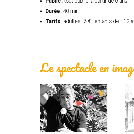
Public
: tout public, à partir de 6 ans
Durée
: 40 min
Tarifs
: adultes : 6 € | enfants de +12 an
Le spectacle en imag