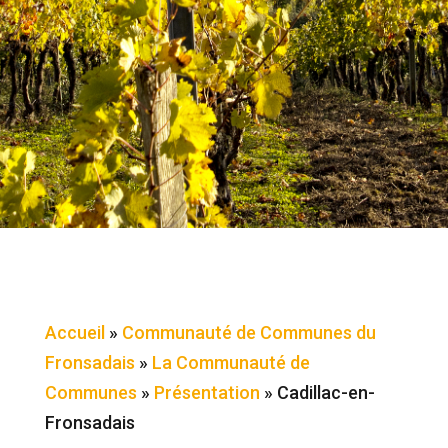
Accueil
»
Communauté de Communes du
Fronsadais
»
La Communauté de
Communes
»
Présentation
»
Cadillac-en-
Fronsadais