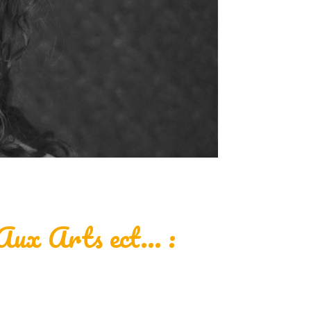
Aux Arts ect… :