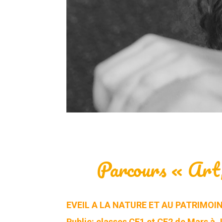
Parcours « Art
EVEIL A LA NATURE ET AU PATRIMOI
Public: classes CE1 et CE2 de Mars à 