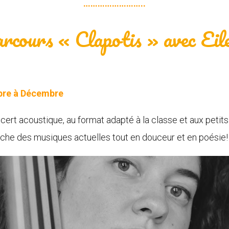
……………………..
rcours « Clapotis » avec Eil
bre à Décembre
ert acoustique, au format adapté à la classe et aux petits (
che des musiques actuelles tout en douceur et en poésie!