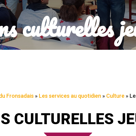
ns culturelles je
u Fronsadais
»
Les services au quotidien
»
Culture
»
Le
NS CULTURELLES JE